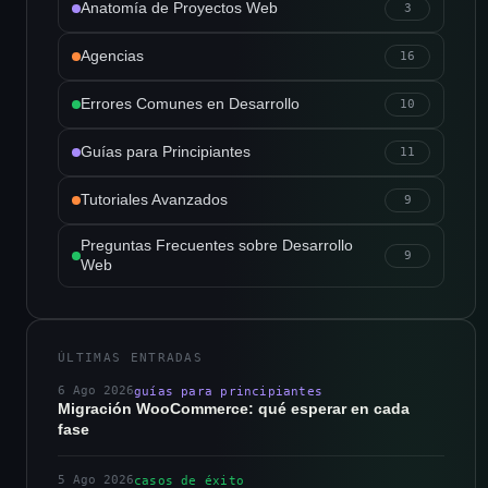
Anatomía de Proyectos Web
3
Agencias
16
Errores Comunes en Desarrollo
10
Guías para Principiantes
11
Tutoriales Avanzados
9
Preguntas Frecuentes sobre Desarrollo
9
Web
ÚLTIMAS ENTRADAS
6 Ago 2026
guías para principiantes
Migración WooCommerce: qué esperar en cada
fase
5 Ago 2026
casos de éxito