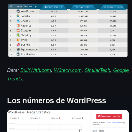
Data:
BuiltWith.com
,
W3tech.com
,
SimilarTech
,
Google
Trends
.
Los números de WordPress