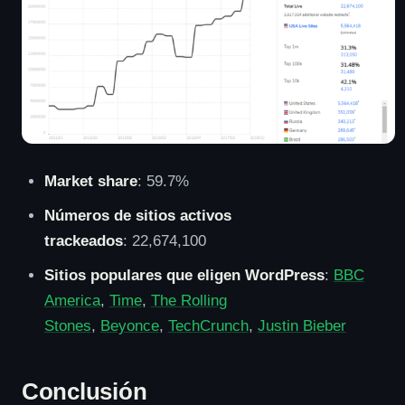
Market share
: 59.7%
Números de sitios activos
trackeados
: 22,674,100
Sitios populares que eligen WordPress
:
BBC
America
,
Time
,
The Rolling
Stones
,
Beyonce
,
TechCrunch
,
Justin Bieber
Conclusión